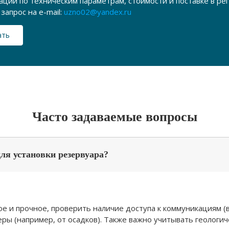
ации по техническим параметрам, стоимости и поставке в р
запрос на e-mail:
uzno02@yandex.ru
ать
Часто задаваемые вопросы
ля установки резервуара?
е и прочное, проверить наличие доступа к коммуникациям (в
ы (например, от осадков). Также важно учитывать геологиче