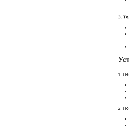
3. Т
Ус
1. П
2. П