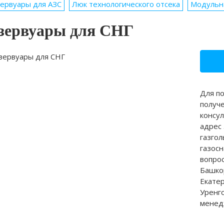
ервуары для АЗС
Люк технологического отсека
Модульн
зервуары для СНГ
Для по
получ
консу
адрес
газго
газосн
вопро
Башкор
Екате
Уренг
менед