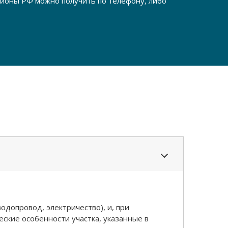
егионы РФ можно получить по телефону, либо
одопровод, электричество), и, при
ские особенности участка, указанные в