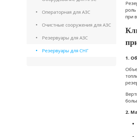
Резе
роль
Операторная для АЗС
при 
Очистные сооружения для АЗС
Кл
Резервуары для АЗС
пр
Резервуары для СНГ
1. О
Объе
топл
резе
Верт
боль
2. М