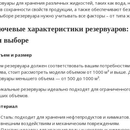
рвуары для хранения различных жидкостей, таких как вода,
 в сохранности свойств продукции, а также обеспечивают бе
выборе резервуара нужно учитывать все факторы – от типа ж
ючевые характеристики резервуаров:
и выборе
бъем и размер
м резервуара должен соответствовать вашим потребностям
ива, стоит рассмотреть модели объемом от 1000 м³ и выше. 
рвуары меньшего объема — от 500 до 1000 м³.
икальные резервуары идеально подходят для ограниченного
ших объёмов.
атериал
Сталь: подходит для хранения нефтепродуктов и химикатов
внешним воздействиям и механическим повреждениям.
Пластик: идеален для хранения воды и некоторых химическ